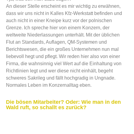
An dieser Stelle erscheint es mir wichtig zu erwähnen,
dass wir uns nicht in Kalles Kfz-Werkstatt befinden und
auch nicht in einer Kneipe kurz vor der polnischen
Grenze. Ich spreche hier von einem Konzern, der
weltweite Niederlassungen unterhält. Mit der üblichen
Flut an Standards, Auflagen, QM-Systemen und
Berichtswesen, die ein großes Unternehmen nun mal
liebevoll hegt und pflegt. Wir reden hier also von einer
Firma, die wahnsinnig viel Wert auf die Einhaltung von
Richtlinien legt und wer diese nicht einhält, begeht
schweres Sakrileg und fällt hochgradig in Ungnade.
Normales Leben im Konzernalltag eben.
Die bösen Mitarbeiter? Oder: Wie man in den
Wald ruft, so schallt es zurück?
Ich persönliche finde den Spruch „Heul doch!“
grundsätzlich als ein typischer Schenkelklopfer und er
sollte meiner Meinung nach viel mehr verwendet werden.