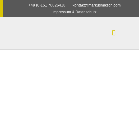
+49 (0)151 70826418
kontakt@markusmiksch.com
Impressum & Datenschutz
Seminare und Vorträge